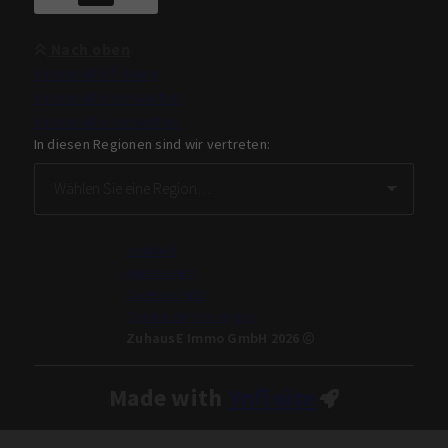
Nach oben
Immobilie finden
Immobilie verkaufen
Immobilie bewerten
In diesen Regionen sind wir vertreten:
Kontakt
Impressum
Datenschutz
Cookie-Einstellungen
ZuhausE Immo GmbH 2026
Made with
Ynfinite