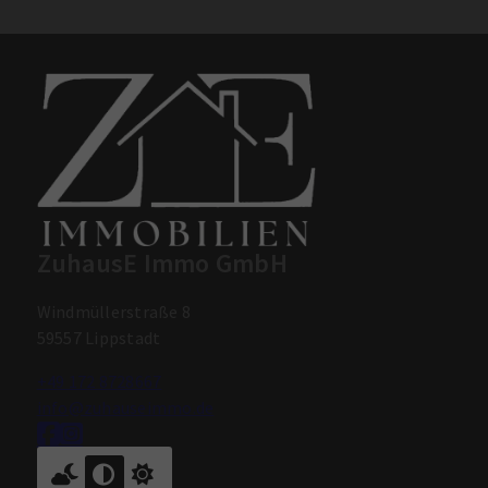
ZuhausE Immo GmbH
Windmüllerstraße 8
59557 Lippstadt
+49 172 8728667
info@zuhauseimmo.de