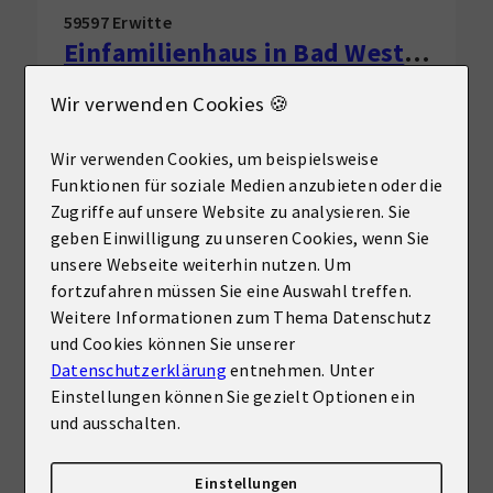
59597 Erwitte
Einfamilienhaus in Bad Westernkotten zu verkaufen!
Haus zu kaufen
Wir verwenden Cookies 🍪
Wohnfläche
Zimmer
ca. 155 m²
4
Wir verwenden Cookies, um beispielsweise
Funktionen für soziale Medien anzubieten oder die
Kaufpreis
Zugriffe auf unsere Website zu analysieren. Sie
Mehr erfahren
229.900 €
geben Einwilligung zu unseren Cookies, wenn Sie
unsere Webseite weiterhin nutzen. Um
fortzufahren müssen Sie eine Auswahl treffen.
Weitere Informationen zum Thema Datenschutz
«
‹
›
»
1
2
3
4
und Cookies können Sie unserer
Datenschutzerklärung
entnehmen. Unter
Einstellungen können Sie gezielt Optionen ein
und ausschalten.
Kann ich mir meine Immobilie leisten?
Einstellungen