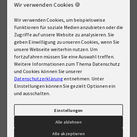
Wir verwenden Cookies 🍪
NEU
Wir verwenden Cookies, um beispielsweise
33104 Paderborn
Funktionen für soziale Medien anzubieten oder die
Exklusives Reihenendhaus mit Einliegerwohnung in Paderborn-Marienloh
Zugriffe auf unsere Website zu analysieren. Sie
Haus zu kaufen
geben Einwilligung zu unseren Cookies, wenn Sie
unsere Webseite weiterhin nutzen. Um
Wohnfläche
Zimmer
fortzufahren müssen Sie eine Auswahl treffen.
ca. 176 m²
6
Weitere Informationen zum Thema Datenschutz
und Cookies können Sie unserer
Kaufpreis
Datenschutzerklärung
entnehmen. Unter
Mehr erfahren
499.000 €
Einstellungen können Sie gezielt Optionen ein
und ausschalten.
«
‹
›
»
1
2
3
4
5
Einstellungen
Alle ablehnen
Alle akzeptieren