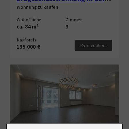
Wohnung zu kaufen
Wohnfläche
Zimmer
ca. 84 m²
3
Kaufpreis
Mehr erfahren
135.000 €