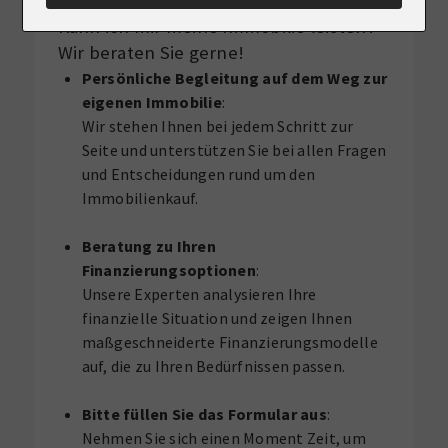
Kann ich mir meine Immobilie leisten?
Wir beraten Sie gerne!
Persönliche Begleitung auf dem Weg zur
eigenen Immobilie
:
Wir stehen Ihnen bei jedem Schritt zur
Seite und unterstützen Sie bei allen Fragen
und Entscheidungen rund um den
Immobilienkauf.
Beratung zu Ihren
Finanzierungsoptionen
:
Unsere Experten analysieren Ihre
finanzielle Situation und zeigen Ihnen
maßgeschneiderte Finanzierungsmodelle
auf, die zu Ihren Bedürfnissen passen.
Bitte füllen Sie das Formular aus
:
Nehmen Sie sich einen Moment Zeit, um