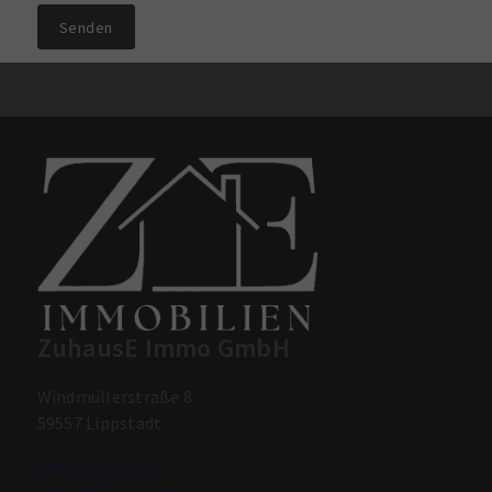
Senden
ZuhausE Immo GmbH
Windmüllerstraße 8
59557 Lippstadt
+49 172 8728667