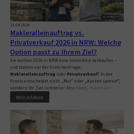
23.04.2026
Makleralleinauftrag vs.
Privatverkauf 2026 in NRW: Welche
Option passt zu Ihrem Ziel?
Sie wollen 2026 in NRW eine Immobilie verkaufen –
und stehen vor der Gretchenfrage:
Makleralleinauftrag
oder
Privatverkauf
? In der
Praxis entscheidet nicht „Mut“ oder „Kosten sparen“,
sondern Ihr Ziel: schneller Abschluss, maximaler
Verkaufspreis, planbare Abwicklung oder volle
Mehr erfahren
Eigenkontrolle. Gerade in Märkten wie Lippstadt und
Umgebung treffen Eigentümer, Investoren und
Eigennutzer auf anspruchsvollere Käufer, strengere
Dokumentationspflichten und deutlich mehr
Vergleichsangebote online. Wer hier sauber