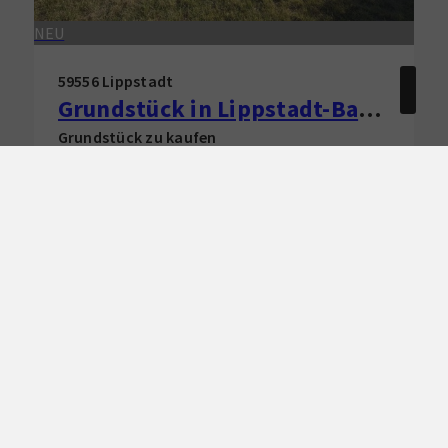
NEU
59556 Lippstadt
Grundstück in Lippstadt-Bad Waldliesborn zu verkaufen!
Grundstück zu kaufen
Grundstücksfläche
ca. 577 m²
Kaufpreis
Mehr erfahren
139.000 €
Immobilien-Guide
Wohnen. Investieren. Entscheiden.