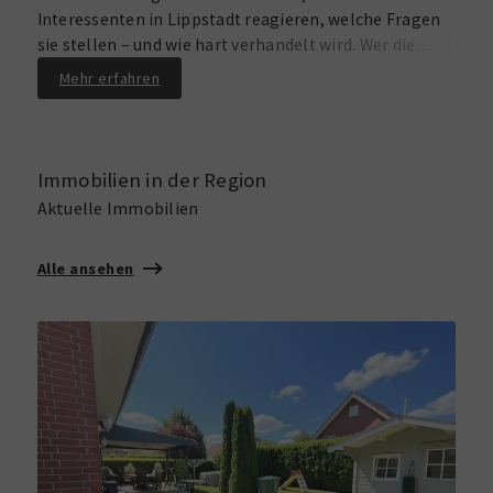
Interessenten in Lippstadt reagieren, welche Fragen
sie stellen – und wie hart verhandelt wird. Wer die
Kosten, Ausweisarten und Kennwerte versteht, kann
Mehr erfahren
den Angebotspreis realistischer ansetzen und
unnötige Rabatte oft vermeiden.
Immobilien in der Region
Aktuelle Immobilien
Alle ansehen