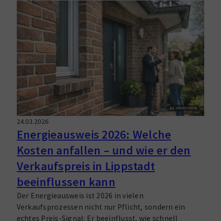
ersten Besichtigung über die Immobilienfinanzierung
bis zum Notartermin. So kannst du Chancen
realistisch bewerten, Risiken früh erkennen und mit
klaren Fragen souverän verhandeln.
24.03.2026
Energieausweis 2026: Welche
Kosten anfallen – und wie er den
Verkaufspreis in Lippstadt
beeinflussen kann
Der Energieausweis ist 2026 in vielen
Verkaufsprozessen nicht nur Pflicht, sondern ein
echtes Preis-Signal: Er beeinflusst, wie schnell