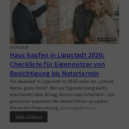
vorbereitet, gewinnt Zeit, Verhandlungsspielraum
und Sicherheit.
23.04.2026
Haus kaufen in Lippstadt 2026:
Checkliste für Eigennutzer von
Besichtigung bis Notartermin
Ein Hauskauf in Lippstadt ist 2026 mehr als „schöne
Küche, guter Preis“. Wer zur Eigennutzung kauft,
entscheidet über Alltag, Kosten und Sicherheit – und
genau hier passieren die teuren Fehler: zu spätes
Klären der Finanzierung, zu wenig Blick auf
Unterlagen, zu schnelle Zusagen nach einer
Mehr erfahren
emotionalen Besichtigung. Diese Checkliste hilft dir,
den Kauf strukturiert und clever anzugehen: von der