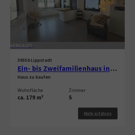
VERKAUFT
59556 Lippstadt
Ein- bis Zweifamilienhaus in Cappel in verkehrsberuhigter Lage
Haus zu kaufen
Wohnfläche
Zimmer
ca. 179 m²
5
Mehr erfahren