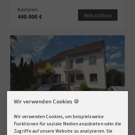
Kaufpreis
Mehr erfahren
440.000 €
Wir verwenden Cookies 🍪
NEU
Wir verwenden Cookies, um beispielsweise
Funktionen für soziale Medien anzubieten oder die
59269 Beckum
Zweifamilienhaus in Beckum zu verkaufen!
Zugriffe auf unsere Website zu analysieren. Sie