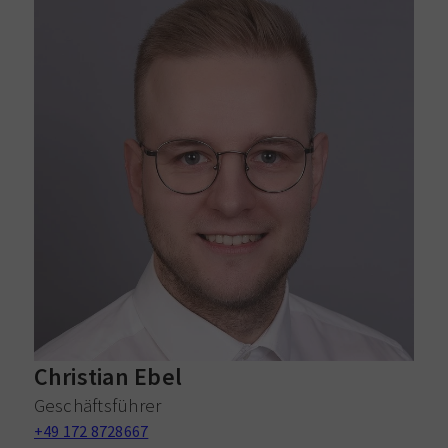
G
+
d
Christian Ebel
Geschäftsführer
+49 172 8728667