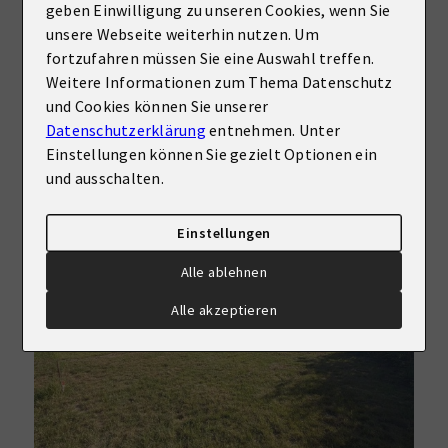
geben Einwilligung zu unseren Cookies, wenn Sie
Haus zu kaufen
unsere Webseite weiterhin nutzen. Um
fortzufahren müssen Sie eine Auswahl treffen.
Wohnfläche
Zimmer
Weitere Informationen zum Thema Datenschutz
ca. 198 m²
10
und Cookies können Sie unserer
Datenschutzerklärung
entnehmen. Unter
Kaufpreis
Mehr erfahren
Einstellungen können Sie gezielt Optionen ein
389.000 €
und ausschalten.
Einstellungen
Alle ablehnen
Alle akzeptieren