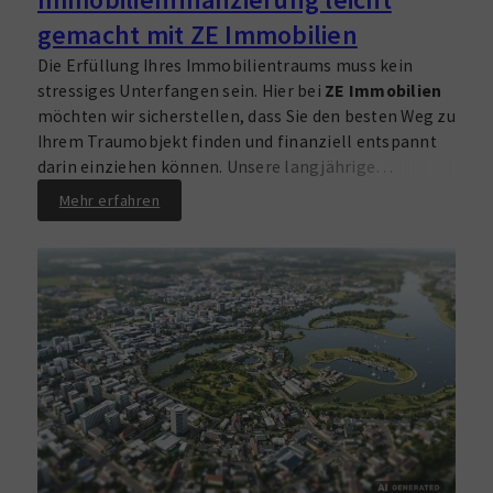
gemacht mit ZE Immobilien
Die Erfüllung Ihres Immobilientraums muss kein
stressiges Unterfangen sein. Hier bei
ZE Immobilien
möchten wir sicherstellen, dass Sie den besten Weg zu
Ihrem Traumobjekt finden und finanziell entspannt
darin einziehen können. Unsere langjährige
Erfahrung in der Immobilienbranche, kombiniert mit
Mehr erfahren
unserer In-House-Finanzierungsberatung, ermöglicht
es uns, Ihnen individuelle Finanzierungsoptionen zu
bieten, die perfekt auf Ihre Bedürfnisse zugeschnitten
sind. Ob für
Investoren
, Kapitalanleger oder private
Käufer – wir sind Ihr verlässlicher Partner.