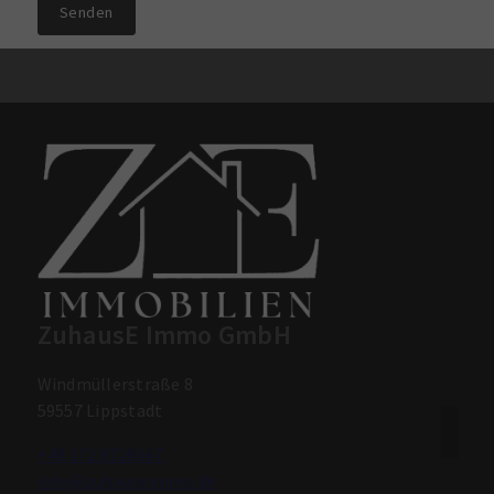
Senden
ZuhausE Immo GmbH
Windmüllerstraße 8
59557 Lippstadt
+49 172 8728667
info@zuhauseimmo.de