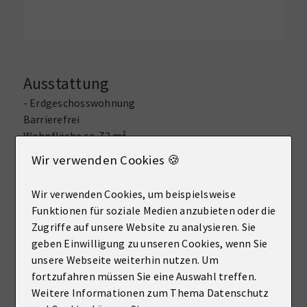
Ausstattung
- Erdgeschosswohnung
Barrierefrei
Wohnfläche ca. 72 m²
Zwei Zimmer
Wir verwenden Cookies 🍪
- Raumaufteilung
Wohnzimmer
Wir verwenden Cookies, um beispielsweise
Schlafzimmer
Funktionen für soziale Medien anzubieten oder die
Badezimmer
Zugriffe auf unsere Website zu analysieren. Sie
Küche
geben Einwilligung zu unseren Cookies, wenn Sie
- Praktische Vorzüge
unsere Webseite weiterhin nutzen. Um
Außenstellplatz
fortzufahren müssen Sie eine Auswahl treffen.
Kellerraum
Weitere Informationen zum Thema Datenschutz
Separater Abstellraum innerhalb der Wohnung