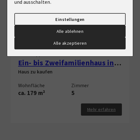
und ausschalten.
Einstellungen
Alle ablehnen
VERKAUFT
Alle akzeptieren
59556 Lippstadt
Ein- bis Zweifamilienhaus in Cappel in verkehrsberuhigter Lage
Haus zu kaufen
Wohnfläche
Zimmer
ca. 179 m²
5
Mehr erfahren