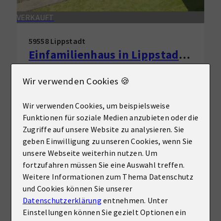
VERKAUFT
59558 Lippstadt
Einfamilienhaus in Lippstadt zu verkaufen!
Haus zu kaufen
Wir verwenden Cookies 🍪
Wohnfläche
Zimmer
ca. 88,60 m²
6
Wir verwenden Cookies, um beispielsweise
Funktionen für soziale Medien anzubieten oder die
Mehr erfahren
Zugriffe auf unsere Website zu analysieren. Sie
geben Einwilligung zu unseren Cookies, wenn Sie
unsere Webseite weiterhin nutzen. Um
fortzufahren müssen Sie eine Auswahl treffen.
Weitere Informationen zum Thema Datenschutz
und Cookies können Sie unserer
Datenschutzerklärung
entnehmen. Unter
Einstellungen können Sie gezielt Optionen ein