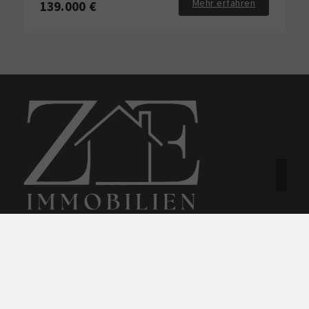
Mehr erfahren
139.000 €
ZuhausE Immo GmbH
Windmüllerstraße 8
59557 Lippstadt
+49 172 8728667