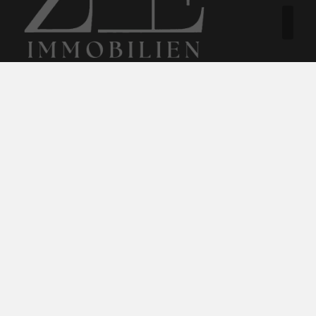
ZuhausE Immo GmbH
Windmüllerstraße 8
59557 Lippstadt
+49 172 8728667
info@zuhauseimmo.de
Nach oben
Immobilie finden
Immobilie verkaufen
Immobilie bewerten
In diesen Regionen sind wir vertreten: