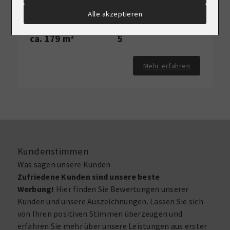
Haus zu kaufen
Alle akzeptieren
Wohnfläche
Zimmer
ca. 179 m²
5
Mehr erfahren
Kundenstimmen
Was sagen unsere Kunden
Zufriedene Kunden sind unsere beste
Werbung!
Hier finden Sie Bewertungen unserer
Kunden und unsere Auszeichnungen. Lassen Sie sich
von Ihren positiven Stimmen überzeugen und
erfahren Sie mehr über unsere Leistungen aus erster