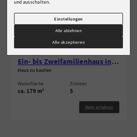
und ausschalten.
Einstellungen
Alle ablehnen
VERKAUFT
Alle akzeptieren
59556 Lippstadt
Ein- bis Zweifamilienhaus in Cappel in verkehrsberuhigter Lage
Haus zu kaufen
Wohnfläche
Zimmer
ca. 179 m²
5
Mehr erfahren