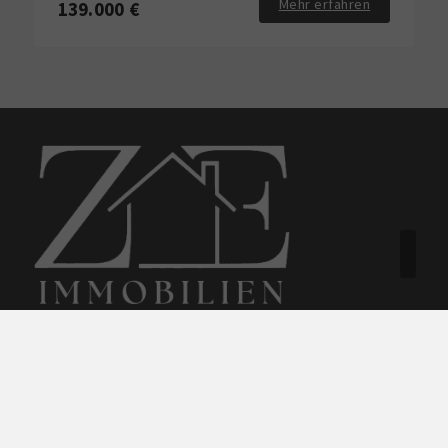
Mehr erfahren
139.000 €
ZuhausE Immo GmbH
Windmüllerstraße 8
59557 Lippstadt
+49 172 8728667