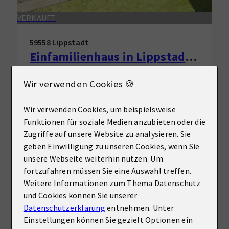
VERKAUFT
59558 Lippstadt
Einfamilienhaus in Lippstadt zu verkaufen!
Haus zu kaufen
Wir verwenden Cookies 🍪
Wohnfläche
Zimmer
ca. 88,60 m²
6
Wir verwenden Cookies, um beispielsweise
Funktionen für soziale Medien anzubieten oder die
Mehr erfahren
Zugriffe auf unsere Website zu analysieren. Sie
geben Einwilligung zu unseren Cookies, wenn Sie
unsere Webseite weiterhin nutzen. Um
fortzufahren müssen Sie eine Auswahl treffen.
Weitere Informationen zum Thema Datenschutz
und Cookies können Sie unserer
Datenschutzerklärung
entnehmen. Unter
Einstellungen können Sie gezielt Optionen ein