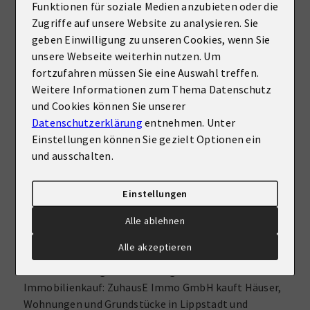
Funktionen für soziale Medien anzubieten oder die
Gepflegter Gesamtzustand
Zugriffe auf unsere Website zu analysieren. Sie
Viel befahrene, gut sichtbare Lage
geben Einwilligung zu unseren Cookies, wenn Sie
unsere Webseite weiterhin nutzen. Um
fortzufahren müssen Sie eine Auswahl treffen.
Sonstige Informationen
Weitere Informationen zum Thema Datenschutz
ZuhauseE Immo GmbH – Ihr umfassender
und Cookies können Sie unserer
Immobilienpartner in Lippstadt und Umgebung.
Datenschutzerklärung
entnehmen. Unter
Unser Leistungsspektrum erstreckt sich über den
Einstellungen können Sie gezielt Optionen ein
gesamten Immobilienbereich:​
und ausschalten.
Immobilienfinanzierung: In Zusammenarbeit mit
erfahrenen und renommierten
Einstellungen
Finanzierungsberatern entwickeln wir
maßgeschneiderte Finanzierungslösungen. Unser
Alle ablehnen
Ziel ist es, Ihnen optimale Konditionen zu bieten, die
Alle akzeptieren
genau auf Ihre individuellen Bedürfnisse und
finanziellen Möglichkeiten zugeschnitten sind.​
Immobilienkauf: ZuhausE Immo GmbH kauft Häuser,
Wohnungen und Grundstücke in Lippstadt und