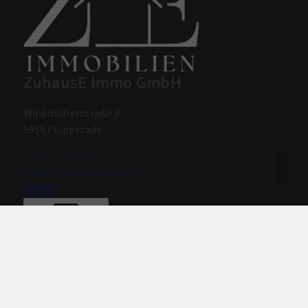
ZuhausE Immo GmbH
Windmüllerstraße 8
59557 Lippstadt
+49 172 8728667
info@zuhauseimmo.de
Nach oben
Immobilie finden
Immobilie verkaufen
Immobilie bewerten