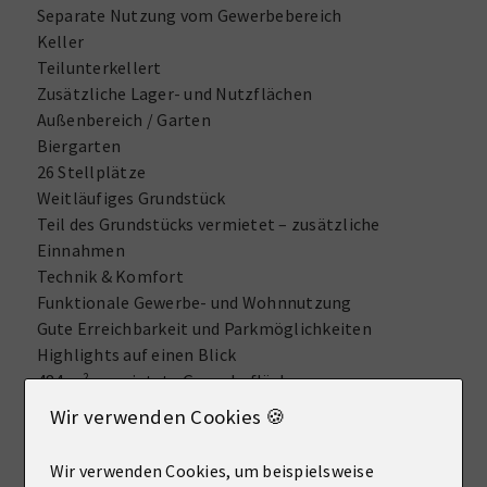
Separate Nutzung vom Gewerbebereich
Keller
Teilunterkellert
Zusätzliche Lager- und Nutzflächen
Außenbereich / Garten
Biergarten
26 Stellplätze
Weitläufiges Grundstück
Teil des Grundstücks vermietet – zusätzliche
Einnahmen
Technik & Komfort
Funktionale Gewerbe- und Wohnnutzung
Gute Erreichbarkeit und Parkmöglichkeiten
Highlights auf einen Blick
484 m² vermietete Gewerbefläche
95 m² vermietete Wohnung im Obergeschoss
Wir verwenden Cookies 🍪
Grundstücksgröße: 13.099 m² (teilweise vermietet)
26 Stellplätze
Wir verwenden Cookies, um beispielsweise
Gewerbe ca. 15.000 € monatliche Einnahmen