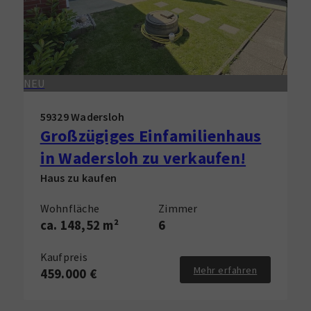
NEU
59329 Wadersloh
Großzügiges Einfamilienhaus
in Wadersloh zu verkaufen!
Haus zu kaufen
Wohnfläche
Zimmer
ca. 148,52 m²
6
Kaufpreis
Mehr erfahren
459.000 €