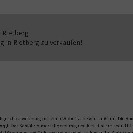
 Rietberg
in Rietberg zu verkaufen!
geschosswohnung mit einer Wohnfläche von ca. 60 m². Die Räume
gt. Das Schlafzimmer ist geräumig und bietet ausreichend Plat
 viel Stauraum und Ordnungsmöglichkeiten bietet. Im Wohnzimm